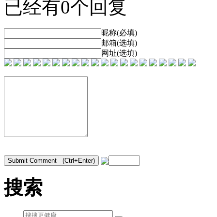
已经有0个回复
昵称(必填)
邮箱(选填)
网址(选填)
搜索