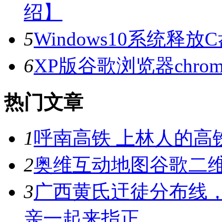
绍】
5
Windows10系统释
6
XP版谷歌浏览器chrome_2
热门文章
1
呼南高铁 上林人的高
2
奥维互动地图谷歌二维
3
广西黄氏迀徒分布线
亲一起来指正