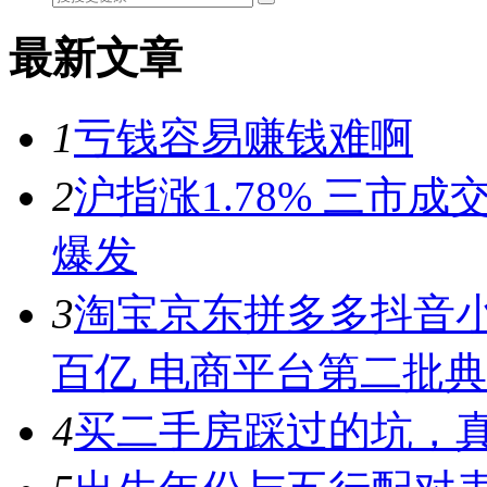
最新文章
1
亏钱容易赚钱难啊
2
沪指涨1.78% 三市
爆发
3
淘宝京东拼多多抖音小
百亿 电商平台第二批
4
买二手房踩过的坑，