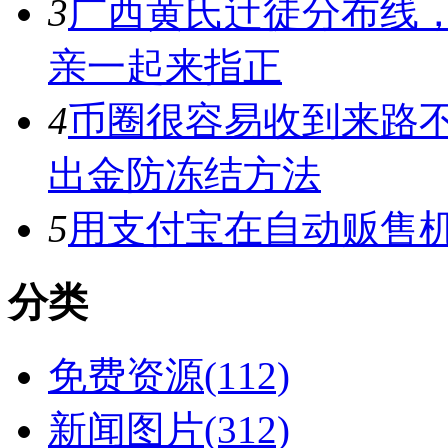
3
广西黄氏迀徒分布线
亲一起来指正
4
币圈很容易收到来路
出金防冻结方法
5
用支付宝在自动贩售机
分类
免费资源(112)
新闻图片(312)