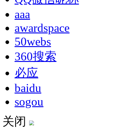
aaa
awardspace
50webs
360搜索
必应
baidu
sogou
关闭