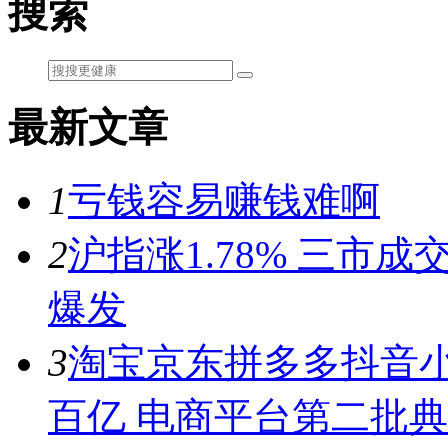
搜索
最新文章
1
亏钱容易赚钱难啊
2
沪指涨1.78% 三市
爆发
3
淘宝京东拼多多抖音小
百亿 电商平台第二批