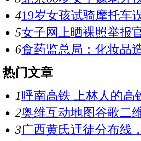
4
19岁女孩试骑摩托车
5
女子网上晒裸照举报官员
6
食药监总局：化妆品造
热门文章
1
呼南高铁 上林人的高
2
奥维互动地图谷歌二维
3
广西黄氏迀徒分布线