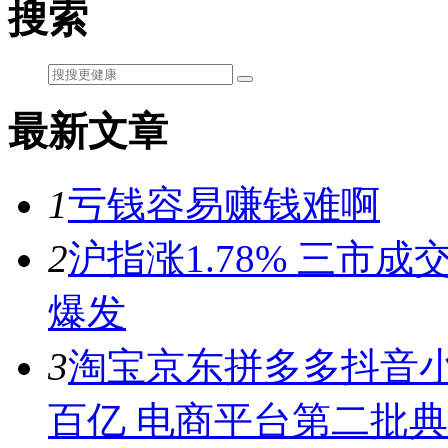
搜索
最新文章
1
亏钱容易赚钱难啊
2
沪指涨1.78% 三市
爆发
3
淘宝京东拼多多抖音小
百亿 电商平台第二批