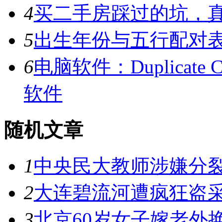
4
买二手房踩过的坑，
5
出生年份与五行配对
6
电脑软件：Duplicate C
软件
随机文章
1
中央民大教师涉嫌分裂
2
大连碧流河遭疯狂盗采
3
北京60岁女子嫁老外换