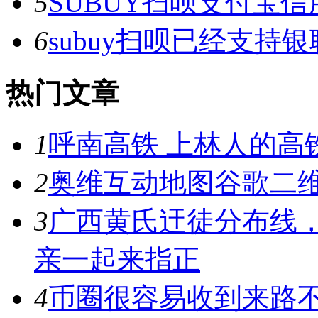
5
SUBUY扫呗支付宝
6
subuy扫呗已经支持
热门文章
1
呼南高铁 上林人的高
2
奥维互动地图谷歌二维
3
广西黄氏迀徒分布线
亲一起来指正
4
币圈很容易收到来路