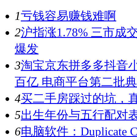
1
亏钱容易赚钱难啊
2
沪指涨1.78% 三市
爆发
3
淘宝京东拼多多抖音小
百亿 电商平台第二批
4
买二手房踩过的坑，
5
出生年份与五行配对
6
电脑软件：Duplicate C