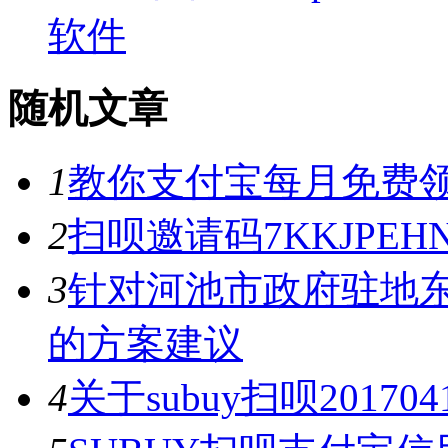
软件
随机文章
1
教你支付宝每月免费领
2
扫呗邀请码7KKJPEH
3
针对河池市政府驻地
的方案建议
4
关于subuy扫呗201