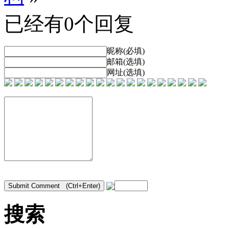
已经有0个回复
昵称(必填)
邮箱(选填)
网址(选填)
搜索