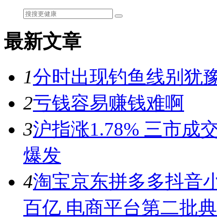
最新文章
1
分时出现钓鱼线别犹豫
2
亏钱容易赚钱难啊
3
沪指涨1.78% 三市
爆发
4
淘宝京东拼多多抖音小
百亿 电商平台第二批