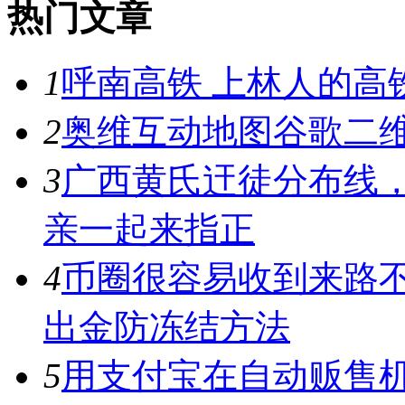
热门文章
1
呼南高铁 上林人的高
2
奥维互动地图谷歌二维
3
广西黄氏迀徒分布线
亲一起来指正
4
币圈很容易收到来路
出金防冻结方法
5
用支付宝在自动贩售机