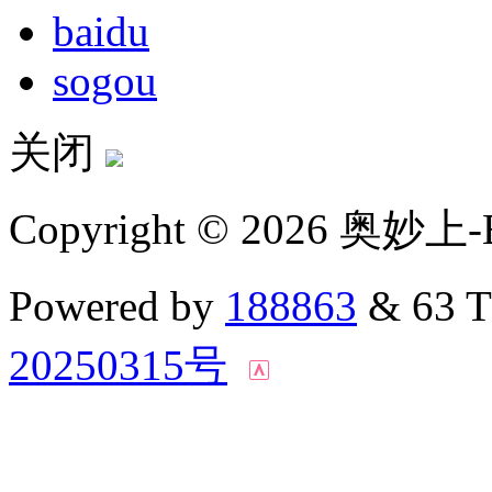
baidu
sogou
关闭
Copyright © 2026 奥妙上-
Powered by
188863
& 63 
20250315号