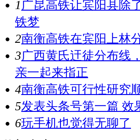
1
广昆高铁让宾阳县除
铁梦
2
南衡高铁在宾阳上林
3
广西黄氏迀徒分布线
亲一起来指正
4
南衡高铁可行性研究
5
发表头条号第一篇 效
6
玩手机也觉得无聊了