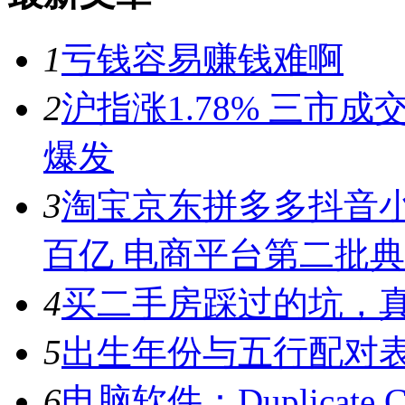
1
亏钱容易赚钱难啊
2
沪指涨1.78% 三市
爆发
3
淘宝京东拼多多抖音小
百亿 电商平台第二批
4
买二手房踩过的坑，
5
出生年份与五行配对
6
电脑软件：Duplicate C