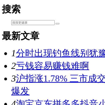
搜索
最新文章
1
分时出现钓鱼线别犹豫
2
亏钱容易赚钱难啊
3
沪指涨1.78% 三市
爆发
4
淘宝京东拼多多抖音小