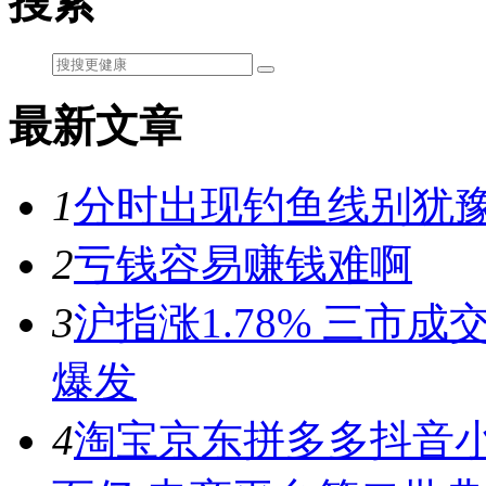
搜索
最新文章
1
分时出现钓鱼线别犹豫
2
亏钱容易赚钱难啊
3
沪指涨1.78% 三市
爆发
4
淘宝京东拼多多抖音小