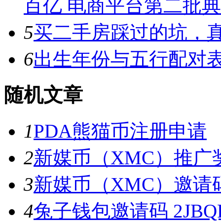
百亿 电商平台第二批
5
买二手房踩过的坑，
6
出生年份与五行配对
随机文章
1
PDA熊猫币注册申请
2
新媒币（XMC）推广
3
新媒币（XMC）邀请码 :
4
兔子钱包邀请码 2JBQR