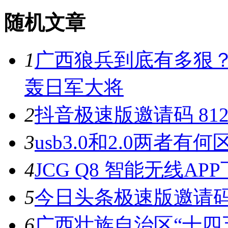
随机文章
1
广西狼兵到底有多狠？
轰日军大将
2
抖音极速版邀请码 8126
3
usb3.0和2.0两者有何
4
JCG Q8 智能无线AP
5
今日头条极速版邀请码 15
6
广西壮族自治区“十四