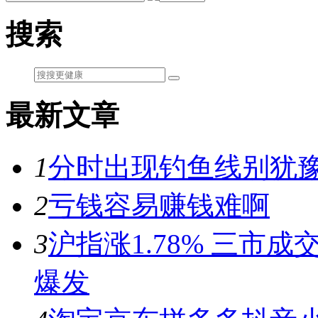
搜索
最新文章
1
分时出现钓鱼线别犹豫
2
亏钱容易赚钱难啊
3
沪指涨1.78% 三市
爆发