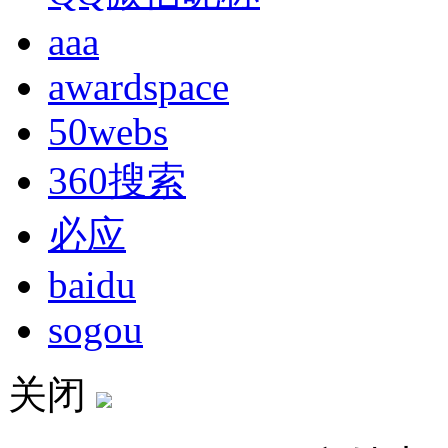
aaa
awardspace
50webs
360搜索
必应
baidu
sogou
关闭