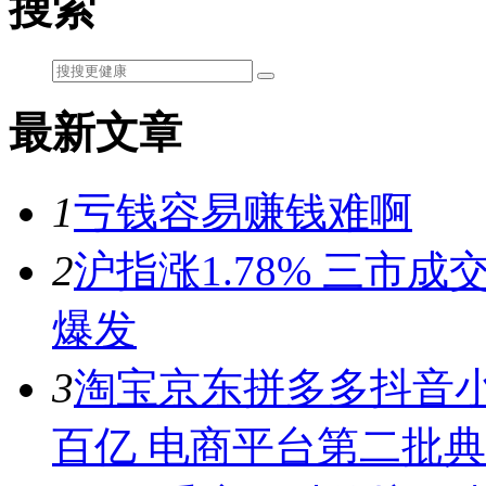
搜索
最新文章
1
亏钱容易赚钱难啊
2
沪指涨1.78% 三市
爆发
3
淘宝京东拼多多抖音小
百亿 电商平台第二批