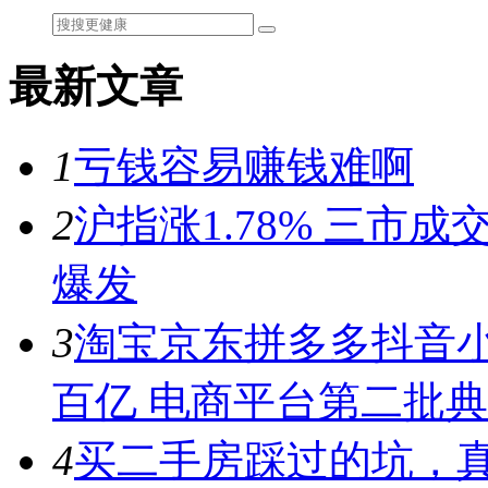
最新文章
1
亏钱容易赚钱难啊
2
沪指涨1.78% 三市
爆发
3
淘宝京东拼多多抖音小
百亿 电商平台第二批
4
买二手房踩过的坑，