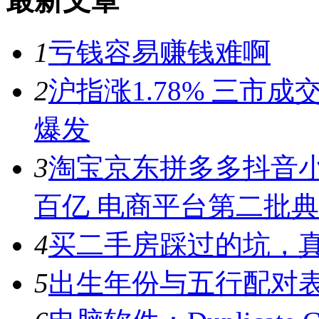
最新文章
1
亏钱容易赚钱难啊
2
沪指涨1.78% 三市
爆发
3
淘宝京东拼多多抖音小
百亿 电商平台第二批
4
买二手房踩过的坑，
5
出生年份与五行配对