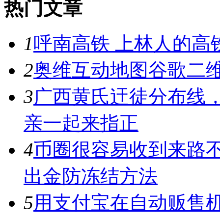
热门文章
1
呼南高铁 上林人的高
2
奥维互动地图谷歌二维
3
广西黄氏迀徒分布线
亲一起来指正
4
币圈很容易收到来路
出金防冻结方法
5
用支付宝在自动贩售机