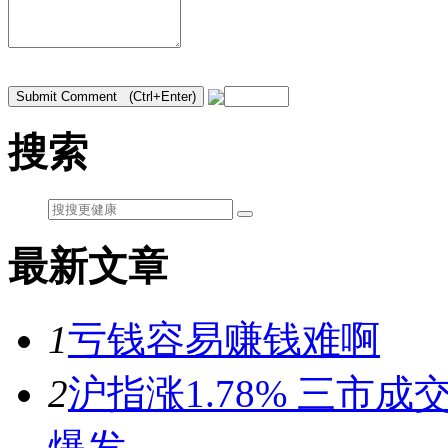
搜索
最新文章
1
亏钱容易赚钱难啊
2
沪指涨1.78% 三市
爆发