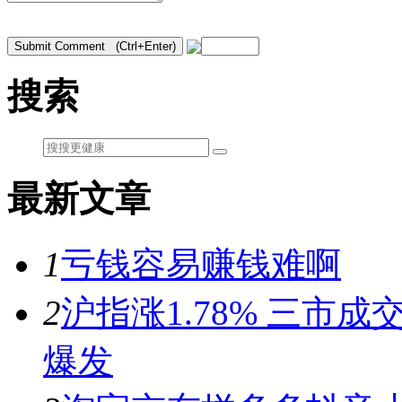
搜索
最新文章
1
亏钱容易赚钱难啊
2
沪指涨1.78% 三市
爆发