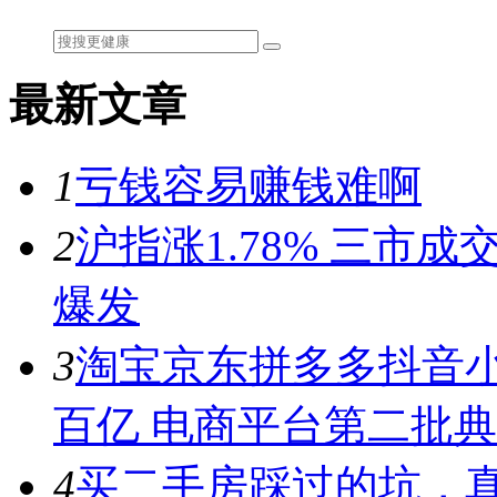
最新文章
1
亏钱容易赚钱难啊
2
沪指涨1.78% 三市
爆发
3
淘宝京东拼多多抖音小
百亿 电商平台第二批
4
买二手房踩过的坑，