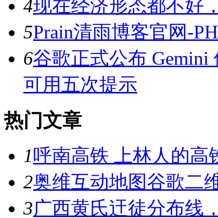
4
现在经济形态都不好
5
Prain清雨博客官网-
6
​谷歌正式公布 Gemi
可用五次提示
热门文章
1
呼南高铁 上林人的高
2
奥维互动地图谷歌二维
3
广西黄氏迀徒分布线