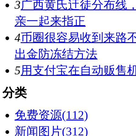
3
广西黄氏迀徒分布线
亲一起来指正
4
币圈很容易收到来路
出金防冻结方法
5
用支付宝在自动贩售机
分类
免费资源(112)
新闻图片(312)