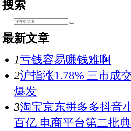
搜索
最新文章
1
亏钱容易赚钱难啊
2
沪指涨1.78% 三市
爆发
3
淘宝京东拼多多抖音小
百亿 电商平台第二批