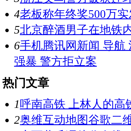
4
老板称年终奖500万实
5
北京醉酒男子在地铁内
6
手机腾讯网新闻 导航
强暴 警方拒立案
热门文章
1
呼南高铁 上林人的高
2
奥维互动地图谷歌二维