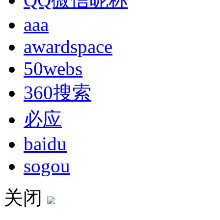
aaa
awardspace
50webs
360搜索
必应
baidu
sogou
关闭