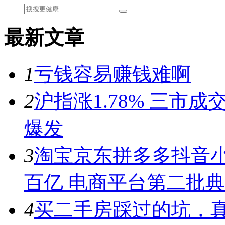
最新文章
1
亏钱容易赚钱难啊
2
沪指涨1.78% 三市
爆发
3
淘宝京东拼多多抖音小
百亿 电商平台第二批
4
买二手房踩过的坑，