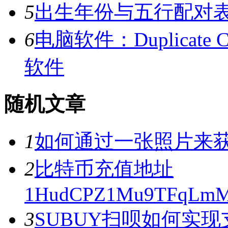
5
出生年份与五行配对
6
电脑软件：Duplicate C
软件
随机文章
1
如何通过一张照片来获
2
比特币充值地址
1HudCPZ1Mu9TFqLmMf
3
SUBUY扫呗如何实