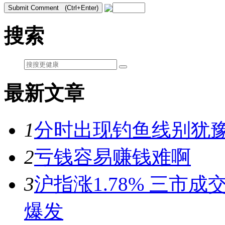
搜索
最新文章
1
分时出现钓鱼线别犹豫
2
亏钱容易赚钱难啊
3
沪指涨1.78% 三市
爆发