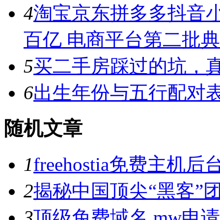
4
淘宝京东拼多多抖音小
百亿 电商平台第二批
5
买二手房踩过的坑，
6
出生年份与五行配对
随机文章
1
freehostia免费
2
揭秘中国顶尖“黑客”
3
顶级免费域名.mw申