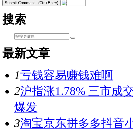
搜索
最新文章
1
亏钱容易赚钱难啊
2
沪指涨1.78% 三市
爆发
3
淘宝京东拼多多抖音小