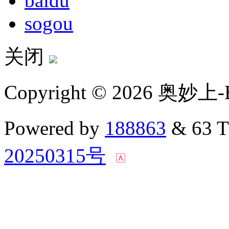
baidu
sogou
关闭
Copyright © 2026 奥妙上-
Powered by
188863
& 63 
20250315号