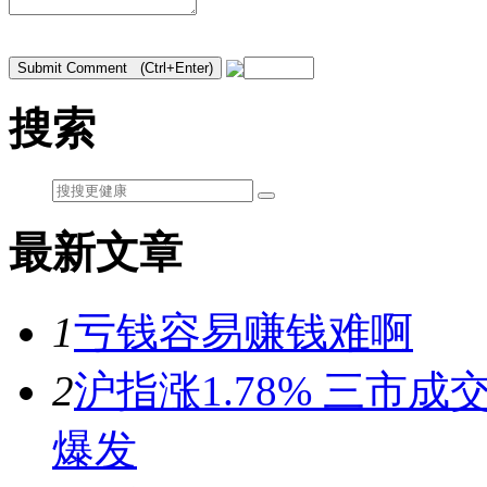
搜索
最新文章
1
亏钱容易赚钱难啊
2
沪指涨1.78% 三市
爆发