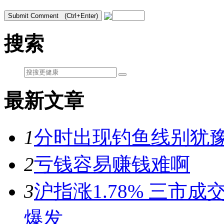
搜索
最新文章
1
分时出现钓鱼线别犹豫
2
亏钱容易赚钱难啊
3
沪指涨1.78% 三市
爆发