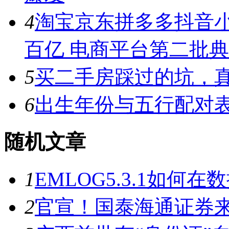
4
淘宝京东拼多多抖音小
百亿 电商平台第二批
5
买二手房踩过的坑，
6
出生年份与五行配对
随机文章
1
EMLOG5.3.1如何
2
官宣！国泰海通证券