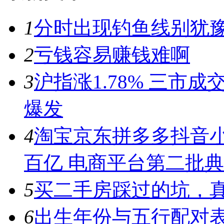
1
分时出现钓鱼线别犹豫
2
亏钱容易赚钱难啊
3
沪指涨1.78% 三市
爆发
4
淘宝京东拼多多抖音小
百亿 电商平台第二批
5
买二手房踩过的坑，
6
出生年份与五行配对