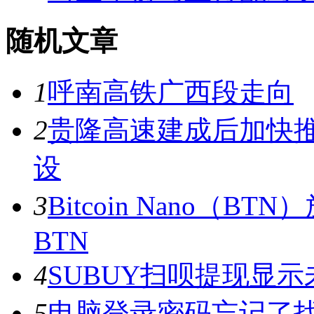
随机文章
1
呼南高铁广西段走向
2
贵隆高速建成后加快
设
3
Bitcoin Nano（
BTN
4
SUBUY扫呗提现显
5
电脑登录密码忘记了