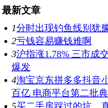
最新文章
1
分时出现钓鱼线别犹豫
2
亏钱容易赚钱难啊
3
沪指涨1.78% 三市
爆发
4
淘宝京东拼多多抖音小
百亿 电商平台第二批
5
买二手房踩过的坑，