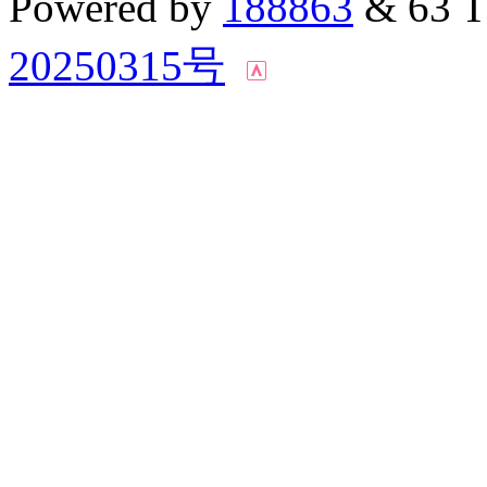
Powered by
188863
& 63 
20250315号