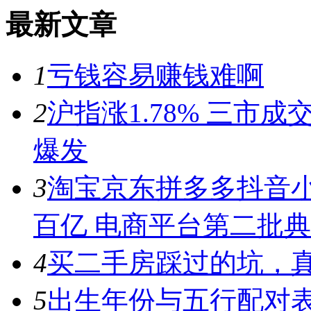
最新文章
1
亏钱容易赚钱难啊
2
沪指涨1.78% 三市
爆发
3
淘宝京东拼多多抖音小
百亿 电商平台第二批
4
买二手房踩过的坑，
5
出生年份与五行配对