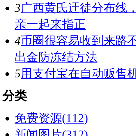
3
广西黄氏迀徒分布线
亲一起来指正
4
币圈很容易收到来路
出金防冻结方法
5
用支付宝在自动贩售机
分类
免费资源(112)
新闻图片(312)