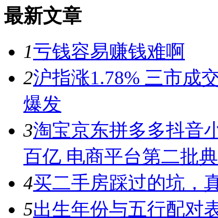
最新文章
1
亏钱容易赚钱难啊
2
沪指涨1.78% 三市
爆发
3
淘宝京东拼多多抖音小
百亿 电商平台第二批
4
买二手房踩过的坑，
5
出生年份与五行配对