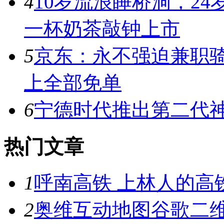
4
10岁流浪睡桥洞，24
一杯奶茶敲钟上市
5
京东：永不强迫兼职骑
上全部免单
6
宁德时代推出第二代神行
热门文章
1
呼南高铁 上林人的高
2
奥维互动地图谷歌二维