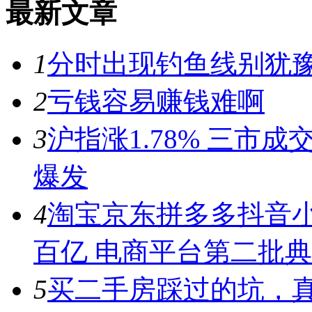
最新文章
1
分时出现钓鱼线别犹豫
2
亏钱容易赚钱难啊
3
沪指涨1.78% 三市
爆发
4
淘宝京东拼多多抖音小
百亿 电商平台第二批
5
买二手房踩过的坑，