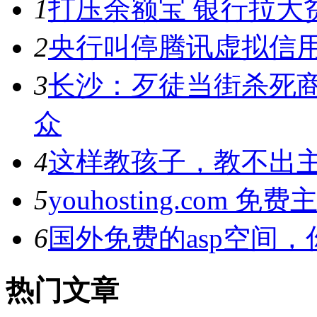
1
打压余额宝 银行拉大
2
央行叫停腾讯虚拟信用
3
长沙：歹徒当街杀死商
众
4
这样教孩子，教不出
5
youhosting.com 免费
6
国外免费的asp空间
热门文章