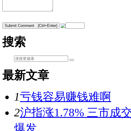
搜索
最新文章
1
亏钱容易赚钱难啊
2
沪指涨1.78% 三市
爆发