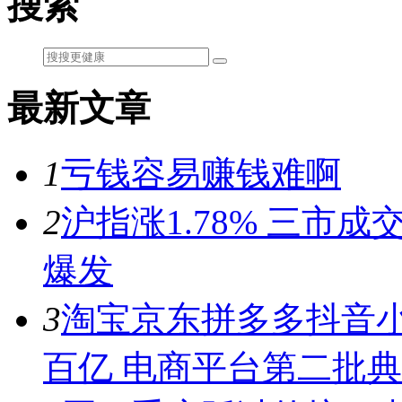
搜索
最新文章
1
亏钱容易赚钱难啊
2
沪指涨1.78% 三市
爆发
3
淘宝京东拼多多抖音小
百亿 电商平台第二批