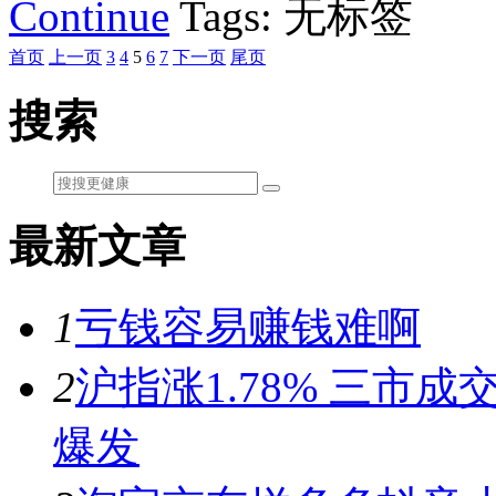
Continue
Tags: 无标签
首页
上一页
3
4
5
6
7
下一页
尾页
搜索
最新文章
1
亏钱容易赚钱难啊
2
沪指涨1.78% 三市
爆发