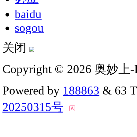
baidu
sogou
关闭
Copyright © 2026 奥妙上-
Powered by
188863
& 63 
20250315号