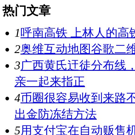
热门文章
1
呼南高铁 上林人的高
2
奥维互动地图谷歌二维
3
广西黄氏迀徒分布线
亲一起来指正
4
币圈很容易收到来路
出金防冻结方法
5
用支付宝在自动贩售机